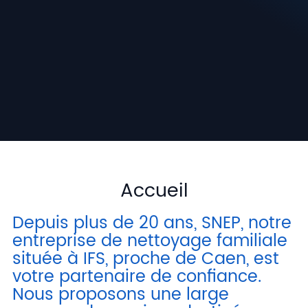
PRODUITS NETTOYAGE
Découvrir nos Produits
Accueil
Depuis plus de 20 ans, SNEP, notre
entreprise de nettoyage familiale
située à IFS, proche de Caen, est
votre partenaire de confiance.
Nous proposons une large