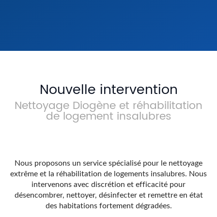
Diogène & Désencombrement
Re
Extrême
En s
En savoir +
Nouvelle intervention
Nettoyage Diogène et réhabilitation
de logement insalubres
Nous proposons un service spécialisé pour le nettoyage
extrême et la réhabilitation de logements insalubres. Nous
intervenons avec discrétion et efficacité pour
désencombrer, nettoyer, désinfecter et remettre en état
des habitations fortement dégradées.