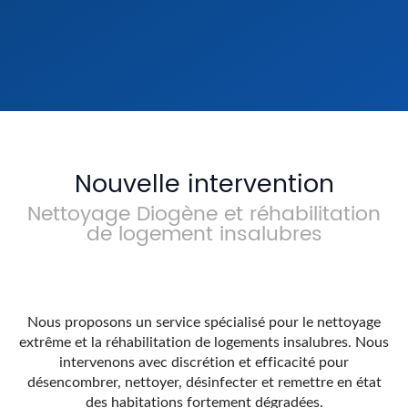
Diogène & Désencombrement
Re
Extrême
En s
En savoir +
Nouvelle intervention
Nettoyage Diogène et réhabilitation
de logement insalubres
Nous proposons un service spécialisé pour le nettoyage
extrême et la réhabilitation de logements insalubres. Nous
intervenons avec discrétion et efficacité pour
désencombrer, nettoyer, désinfecter et remettre en état
des habitations fortement dégradées.