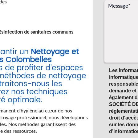
des
ésinfection de sanitaires communs
rantir un
Nettoyage et
ns Colombelles
s de profiter d'espaces
Les informati
 méthodes de nettoyage
informatique
traitons-nous les
responsable 
vrez nos techniques
demande et 
té optimale.
également de
SOCIÉTÉ DE
ermanent d'hygiène au cœur de nos
réglementat
ettoyage professionnel, nous développons
droit d'accè
lles. Nos méthodes garantissent des
sur les don
le des ressources.
d’informatio