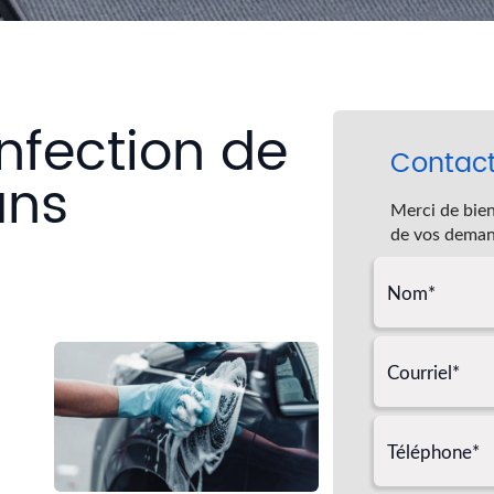
nfection de
Contac
uns
Merci de bien
de vos deman