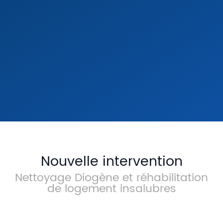
Nettoyage Syndrome de
Ne
Diogène & Désencombrement
Re
Extrême
En s
En savoir +
Nouvelle intervention
Nettoyage Diogène et réhabilitation
de logement insalubres