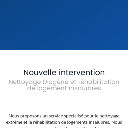
Nettoyage Syndrome de
Ne
Diogène & Désencombrement
Re
Extrême
En s
En savoir +
Nouvelle intervention
Nettoyage Diogène et réhabilitation
de logement insalubres
Nous proposons un service spécialisé pour le nettoyage
extrême et la réhabilitation de logements insalubres. Nous